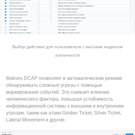
Я даю свое согласие на обработку персональных
данных, предоставленных мною в настоящей
заявке, в соответствии с
Политикой
конфиденциальности
и
Политикой обработки
персональных данных
.
Я даю согласие на получение массовых звонков и e-
mail рассылки рекламного
и информационного
Выбор действия для пользователя с высоким индексом
характера.
атипичности
Подписаться
Makves DCAP позволяет в автоматическом режиме
обнаруживать сложные угрозы с помощью
маркирования событий. Это снижает влияние
человеческого фактора, повышая устойчивость
информационной системы к внешним и внутренним
угрозам, таким как атаки Golden Ticket, Silver Ticket,
Другие статьи:
Lateral Movement и другие.