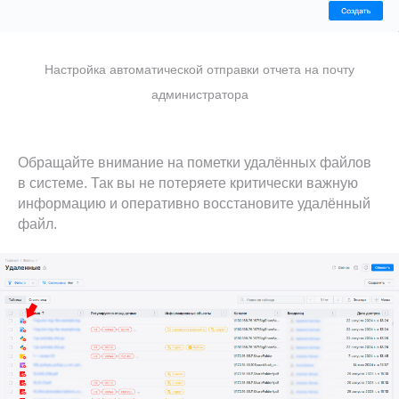
О компании
ответственностью «Маквес
групп», ИНН 9717082927,
Блог
Основной вид деятельности
ОКВЭД: 62.01 - Разработка
Новости
компьютерного программного
Контакты
обеспечения.
Виды IT-
деятельности
Сотрудничество
И
нструменты используемые
в
Настройка автоматической отправки отчета на почту
разработке ПО
Makves DCAP
администратора
Доменный аудит
Файловый аудит
Аудит почты
(c) Makves 2026
Обращайте внимание на пометки удалённых файлов
Все о DCAP: что нужно знать
Перейти в блог
в системе. Так вы не потеряете критически важную
про контроль доступа к данным
информацию и оперативно восстановите удалённый
файл.