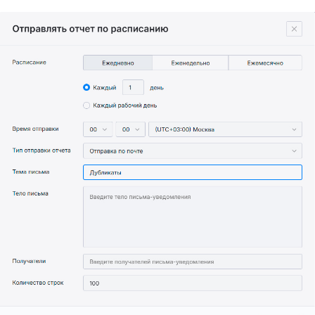
Аудит корпоративной
почты
Защита конфиденциальной
информации и доступность
почтовых сервисов
Техническая
поддержка
Продукты
Политика обработки
Makves DCAP
персональных данных
Makves IAM
Политика
Makves IRP
конфиденциальности
Makves
Общество с ограниченной