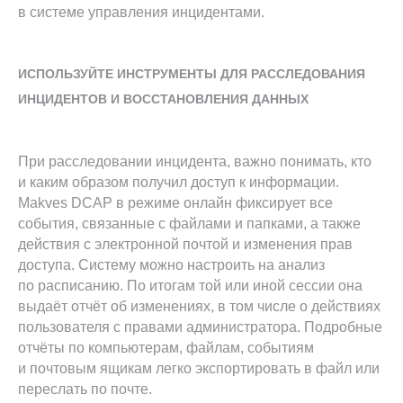
в системе управления инцидентами.
решениях Makves
ИСПОЛЬЗУЙТЕ ИНСТРУМЕНТЫ ДЛЯ РАССЛЕДОВАНИЯ
DCAP
ИНЦИДЕНТОВ И ВОССТАНОВЛЕНИЯ ДАННЫХ
Первая российская система класса
Data-Centric Audit and Protection для
защиты неструктурированных
данных
При расследовании инцидента, важно понимать, кто
и каким образом получил доступ к информации.
Makves DCAP в режиме онлайн фиксирует все
Файловый аудит
события, связанные с файлами и папками, а также
Классификация данных.
действия с электронной почтой и изменения прав
Обеспечение целостности,
доступности и защиты
доступа. Систему можно настроить на анализ
корпоративной информации
по расписанию. По итогам той или иной сессии она
выдаёт отчёт об изменениях, в том числе о действиях
пользователя с правами администратора. Подробные
Аудит доменных служб
отчёты по компьютерам, файлам, событиям
Контроль событий в Active Directory,
и почтовым ящикам легко экспортировать в файл или
ALD Pro, Group Policy, Open LDAP,
переслать по почте.
Apache Directory Server