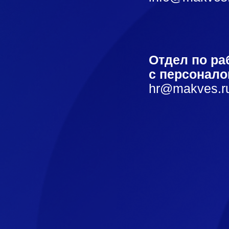
Отдел по работе
с персоналом:
hr@makves.ru