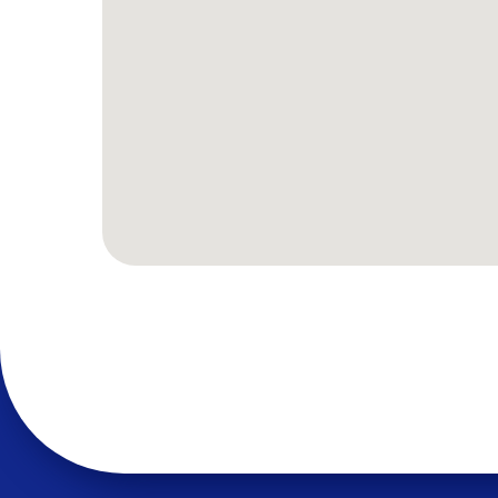
Продукты
Makves D
Makves IA
Makves IR
Makves D