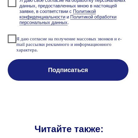
DCAP
Первая российская система класса
Data-Centric Audit and Protection для
защиты неструктурированных
данных
Файловый аудит
Классификация данных.
Обеспечение целостности,
доступности и защиты
корпоративной информации
Аудит доменных служб
Контроль событий в Active Directory,
ALD Pro, Group Policy, Open LDAP,
Apache Directory Server
Читайте также: