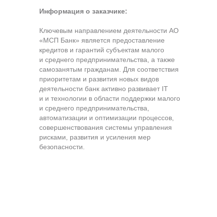
Я даю свое согласие на обработку персональных
данных, предоставленных мною в настоящей
Информация о заказчике:
заявке, в соответствии с
Политикой
конфиденциальности
и
Политикой обработки
персональных данных
.
Ключевым направлением деятельности АО
«МСП Банк» является предоставление
Я даю согласие на получение массовых звонков и e-
кредитов и гарантий субъектам малого
mail рассылки рекламного и информационного
характера.
и среднего предпринимательства, а также
самозанятым гражданам. Для соответствия
Подписаться
приоритетам и развития новых видов
деятельности банк активно развивает IT
и и технологии в области поддержки малого
и среднего предпринимательства,
автоматизации и оптимизации процессов,
совершенствования системы управления
рисками, развития и усиления мер
безопасности.