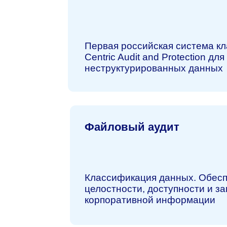
Классификация данных. Обеспечен
целостности, доступности и защиты
корпоративной информации
Продукты
Makves D
Makves IA
Makves IR