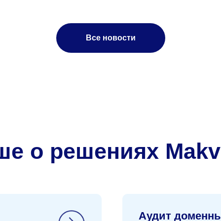
 о решениях Makves
Все новости
Аудит доменных служб
ata-
Контроль событий в Active Dir
ты
Pro, Group Policy, Open LDAP,
Directory Server
Аудит корпоративной
почты