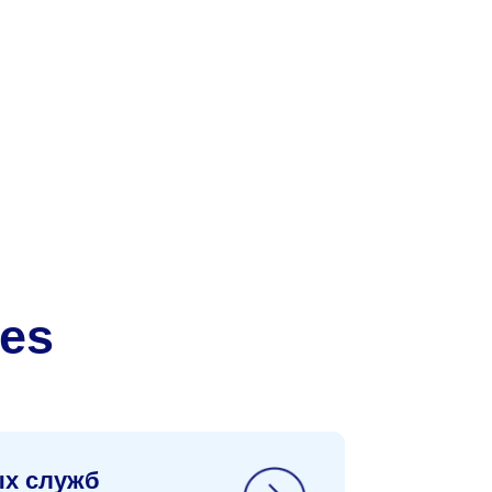
ectory, ALD
 Apache