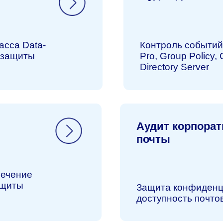
ие
Защита конфиденциальной ин
доступность почтовых сервисо
Makves
Общество с ограниченной о
«Маквес групп», ИНН 971708
CAP
О компании
деятельности ОКВЭД: 62.01 
компьютерного программног
M
Блог
IT-деятельности
P
Новости
И
нструменты используемые
Контакты