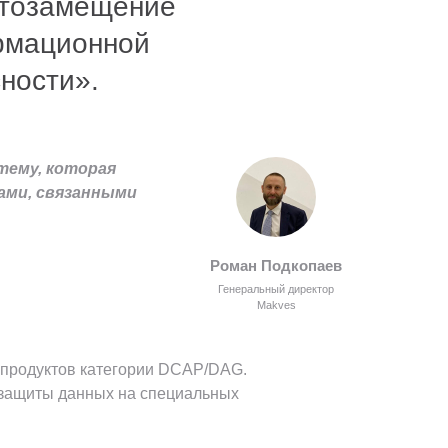
тозамещение
рмационной
ности».
тему, которая
ами, связанными
Роман Подкопаев
Генеральный директор
Makves
 продуктов категории DCAP/DAG.
 защиты данных на специальных