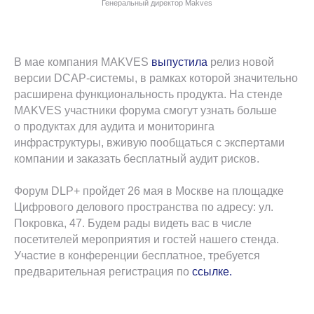
Генеральный директор Makves
Подпишитесь на
новости
и присоединяйтесь к нам в соц сетях
В мае компания MAKVES
выпустила
релиз новой
версии DCAP-системы, в рамках которой значительно
расширена функциональность продукта. На стенде
MAKVES участники форума смогут узнать больше
о продуктах для аудита и мониторинга
инфраструктуры, вживую пообщаться с экспертами
компании и заказать бесплатный аудит рисков.
Форум DLP+ пройдет 26 мая в Москве на площадке
Я даю свое согласие на обработку персональных
данных, предоставленных мною в настоящей
Цифрового делового пространства по адресу: ул.
заявке, в соответствии с
Политикой
конфиденциальности
и
Политикой обработки
Покровка, 47. Будем рады видеть вас в числе
персональных данных
.
посетителей мероприятия и гостей нашего стенда.
Я даю согласие на получение массовых звонков и e-
Участие в конференции бесплатное, требуется
mail рассылки рекламного и информационного
предварительная регистрация по
ссылке.
характера.
Подписаться