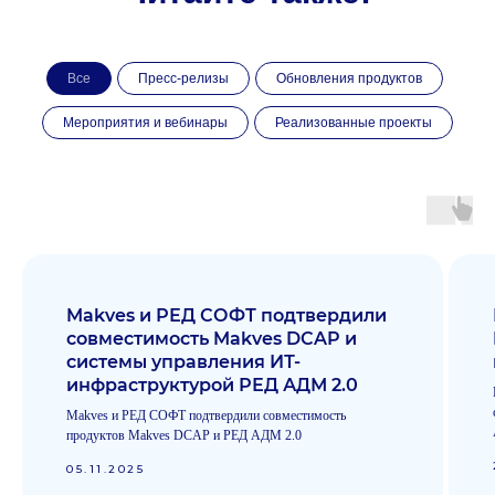
Файловый аудит
Классификация данных.
Обеспечение целостности,
доступности и защиты
Все
Пресс-релизы
Обновления продуктов
корпоративной информации
Мероприятия и вебинары
Реализованные проекты
Аудит доменных служб
Контроль событий в Active Directory,
ALD Pro, Group Policy, Open LDAP,
Apache Directory Server
Makves и РЕД СОФТ подтвердили
Аудит корпоративной
совместимость Makves DCAP и
почты
системы управления ИТ-
Защита конфиденциальной
инфраструктурой РЕД АДМ 2.0
информации и доступность
почтовых сервисов
Makves и РЕД СОФТ подтвердили совместимость
продуктов Makves DCAP и РЕД АДМ 2.0
05.11.2025