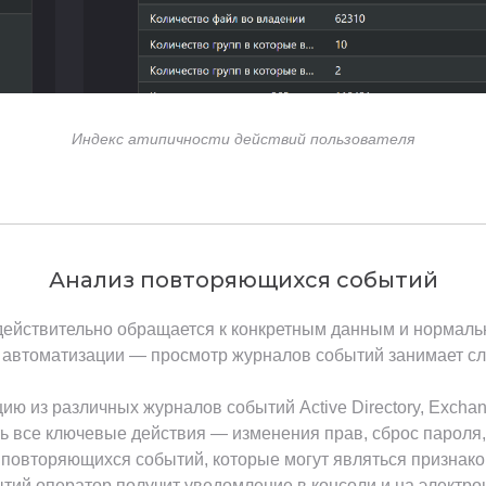
Индекс атипичности действий пользователя
Анализ повторяющихся событий
действительно обращается к конкретным данным и нормальн
 автоматизации — просмотр журналов событий занимает с
 из различных журналов событий Active Directory, Exchang
ь все ключевые действия — изменения прав, сброс пароля,
повторяющихся событий, которые могут являться признако
тий оператор получит уведомление в консоли и на электро