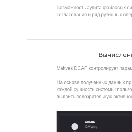
Возможность аудита файловых си
согласования и ряд рутинных оп
Вычислени
Makves DCAP контролирует парам
На основе полученных данных пр
каждой сущности системы: пользо
выявить подозрительную активно