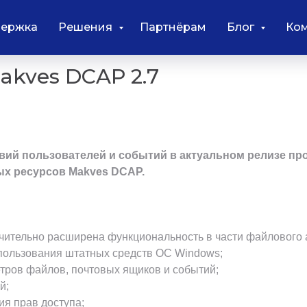
ержка
Решения
Партнёрам
Блог
Ко
akves DCAP 2.7
ий пользователей и событий в актуальном релизе про
х ресурсов Makves DCAP.
ительно расширена функциональность в части файлового а
пользования штатных средств ОС Windows;
ров файлов, почтовых ящиков и событий;
й;
ия прав доступа;