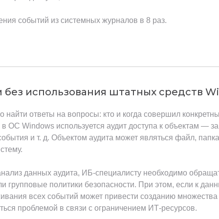
ения событий из системных журналов в 8 раз.
м без использования штатных средств W
 найти ответы на вопросы: кто и когда совершил конкретн
о в ОС Windows используется аудит доступа к объектам — 
д события и т. д. Объектом аудита может являться файл, пап
стему.
нализ данных аудита, ИБ-специалисту необходимо обращат
ли групповые политики безопасности. При этом, если к да
живания всех событий может привести созданию множества 
ться проблемой в связи с ограничением ИТ-ресурсов.