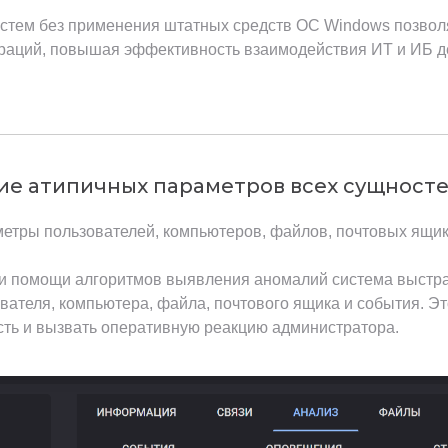
стем без применения штатных средств ОС Windows позвол
ераций, повышая эффективность взаимодействия ИТ и ИБ д
е атипичных параметров всех сущност
етры пользователей, компьютеров, файлов, почтовых ящик
и помощи алгоритмов выявления аномалий система выстра
вателя, компьютера, файла, почтового ящика и события. Э
сть и вызвать оперативную реакцию администратора.