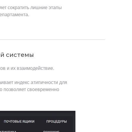
яет сократить лишние этапы
епартамента.
ей системы
ов и их взаимодействие.
ивает индекс атипичности для
то позволяет своевременно