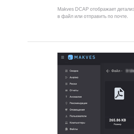
Makves DCAP отображает детализ
в файл или отправить по почте.