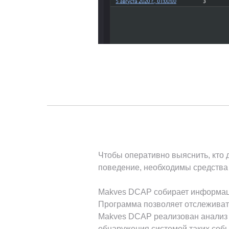
Чтобы оперативно выяснить, кто 
поведение, необходимы средства
Makves DCAP собирает информацию
Программа позволяет отслеживат
Makves DCAP реализован анализ 
обнаружения системой таких собы