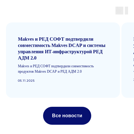
Аудит корпоративной
почты
Защита конфиденциальной
информации и доступность
почтовых сервисов
Makves и РЕД СОФТ подтвердили
совместимость Makves DCAP и системы
управления ИТ-инфраструктурой РЕД
АДМ 2.0
Makves и РЕД СОФТ подтвердили совместимость
продуктов Makves DCAP и РЕД АДМ 2.0
05.11.2025
Техническая
поддержка
Продукты
Политика обработки
Makves DCAP
персональных данных
Makves IAM
Политика
Makves IRP
конфиденциальности
Все новости
Makves
Общество с ограниченной
О компании
ответственностью «Маквес
групп», ИНН 9717082927,
Блог
Основной вид деятельности