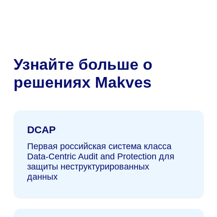
ОКВЭД: 62.01 - Разработка
Новости
компьютерного программного
Контакты
обеспечения.
Виды IT-
деятельности
Сотрудничество
И
нструменты используемые
в
разработке ПО
Makves DCAP
Доменный аудит
Файловый аудит
Аудит почты
(c) Makves 2026
Все о DCAP: что нужно знать
Перейти в блог
про контроль доступа к данным