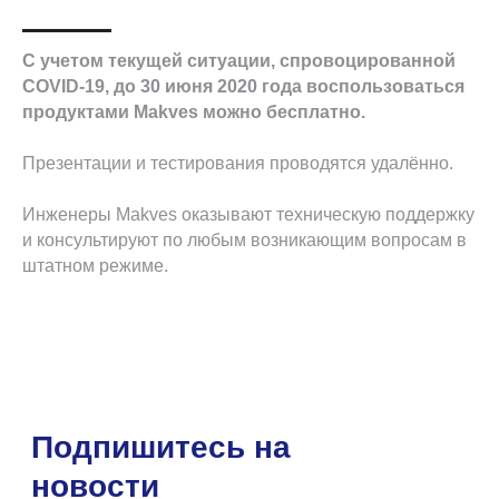
Я даю свое согласие на обработку персональных
данных, предоставленных мною в настоящей
С учетом текущей ситуации, спровоцированной
заявке, в соответствии с
Политикой
конфиденциальности
и
Политикой обработки
COVID-19, до 30 июня 2020 года воспользоваться
персональных данных
.
продуктами Makves можно бесплатно.
Я даю согласие на получение массовых звонков и e-
mail рассылки рекламного и информационного
Презентации и тестирования проводятся удалённо.
характера.
Инженеры Makves оказывают техническую поддержку
Подписаться
и консультируют по любым возникающим вопросам в
штатном режиме.