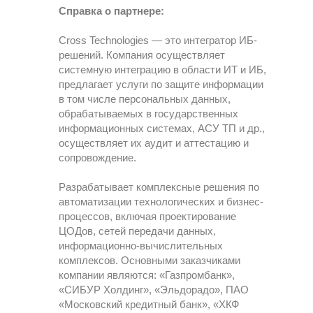
Справка о партнере:
Cross Technologies — это интегратор ИБ-
решений. Компания осуществляет
системную интеграцию в области ИТ и ИБ,
предлагает услуги по защите информации
в том числе персональных данных,
Подпишитесь на
обрабатываемых в государственных
новости
информационных системах, АСУ ТП и др.,
и присоединяйтесь к нам в соц сетях
осуществляет их аудит и аттестацию и
сопровождение.
Разрабатывает комплексные решения по
автоматизации технологических и бизнес-
процессов, включая проектирование
ЦОДов, сетей передачи данных,
информационно-вычислительных
комплексов. Основными заказчиками
компании являются: «Газпромбанк»,
Я даю свое согласие на обработку персональных
«СИБУР Холдинг», «Эльдорадо», ПАО
данных, предоставленных мною в настоящей
заявке, в соответствии с
Политикой
«Московский кредитный банк», «ХКФ
конфиденциальности
и
Политикой обработки