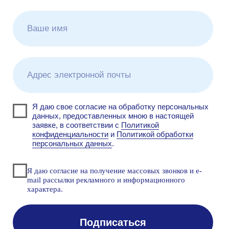
Узнайте больше о
решениях Makves
DCAP