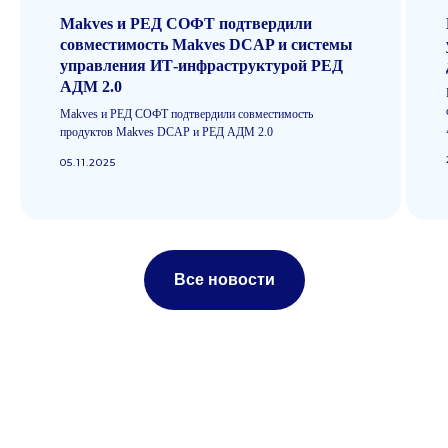
Защита конфиденциальной
Makves и РЕД СОФТ подтвердили
информации и доступность
совместимость Makves DCAP и системы
почтовых сервисов
управления ИТ-инфраструктурой РЕД
АДМ 2.0
Makves и РЕД СОФТ подтвердили совместимость
продуктов Makves DCAP и РЕД АДМ 2.0
05.11.2025
Техническая
поддержка
Продукты
Политика обработки
Makves DCAP
персональных данных
Все новости
Makves IAM
Политика
Makves IRP
конфиденциальности
Makves
Общество с ограниченной
О компании
ответственностью «Маквес
групп», ИНН 9717082927,
Блог
Основной вид деятельности
ОКВЭД: 62.01 - Разработка
Новости
компьютерного программного
Контакты
обеспечения.
Виды IT-
деятельности
Сотрудничество
И
нструменты используемые
в
разработке ПО
Makves DCAP