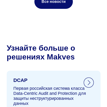
Все новости
Техническая
поддержка
Продукты
Политика обработки
Makves DCAP
персональных данных
Makves IAM
Политика
Makves IRP
конфиденциальности
Makves
Общество с ограниченной
О компании
ответственностью «Маквес
групп», ИНН 9717082927,
Блог
Основной вид деятельности
ОКВЭД: 62.01 - Разработка
Новости
компьютерного программного
Контакты
обеспечения.
Виды IT-
деятельности
Сотрудничество
И
нструменты используемые
в
разработке ПО
Makves DCAP
Доменный аудит
Файловый аудит
Аудит почты
(c) Makves 2026