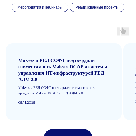
Мероприятия и вебинары
Реализованные проекты
Файловый аудит
Классификация данных.
Обеспечение целостности,
доступности и защиты
корпоративной информации
Makves и РЕД СОФТ подтвердили
Аудит доменных служб
совместимость Makves DCAP и системы
Контроль событий в Active Directory,
управления ИТ-инфраструктурой РЕД
ALD Pro, Group Policy, Open LDAP,
АДМ 2.0
Apache Directory Server
Makves и РЕД СОФТ подтвердили совместимость
продуктов Makves DCAP и РЕД АДМ 2.0
05.11.2025
Аудит корпоративной
почты
Защита конфиденциальной
информации и доступность
почтовых сервисов