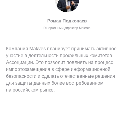
Роман Подкопаев
Подпишитесь на
Генеральный директор Makves
новости
и присоединяйтесь к нам в соц сетях
Компания Makves планирует принимать активное
участие в деятельности профильных комитетов
Ассоциации. Это позволит повлиять на процесс
импортозамещения в сфере информационной
безопасности и сделать отечественные решения
для защиты данных более востребованном
на российском рынке.
Я даю свое согласие на обработку персональных
данных, предоставленных мною в настоящей
заявке, в соответствии с
Политикой
конфиденциальности
и
Политикой обработки
персональных данных
.
Я даю согласие на получение массовых звонков и e-
mail рассылки рекламного и информационного