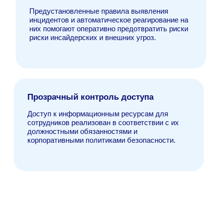
Я даю свое согласие на обработку персональных
данных, предоставленных мною в настоящей
заявке, в соответствии с
Политикой
конфиденциальности
и
Политикой обработки
персональных данных
.
Я даю согласие на получение массовых звонков и e-
mail рассылки рекламного
и информационного
характера.
Подписаться
Узнайте больше о