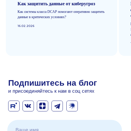
групп», ИНН 9717082927,
Как защитить данные от киберугроз
Блог
Основной вид деятельности
ОКВЭД: 62.01 - Разработка
Новости
компьютерного программного
Как системы класса DCAP помогают оперативно защитить
Контакты
обеспечения.
Виды IT-
деятельности
данные в критических условиях?
Сотрудничество
И
нструменты используемые
в
разработке ПО
16.02.2026
Makves DCAP
Доменный аудит
Файловый аудит
Аудит почты
(c) Makves 2026
Все о DCAP: что нужно знать
Перейти в блог
про контроль доступа к данным