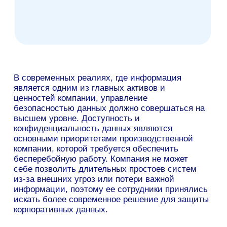
проект Makves DCAP. Уже через месяц
компания перешла к боевому внедрению
решения в инфраструктуру предприятия.
После проведения ряда пилотных
проектов, мы остановились на решении
Makves, — рассказывает представитель
компании, — тестирование системы
прошло без проблем, а развитые
функциональные возможности Makves
DCAP нас приятно удивили. Сотрудники
технической поддержки вендора помогли
нам оперативно настроить кастомные
отчеты с учетом специфики задач нашего
ИБ-подразделения.