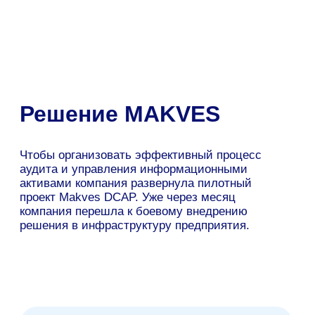
Повысив прозрачность и управляемость данных
в ИТ-инфраструктуре специалисты
предприятия получили возможность
заблаговременно принимать меры по
предотвращению инцидентов информационной
безопасности и обеспечению непрерывности
производственных процессов компании.
Команда аналитиков быстро адаптировалась к
использованию нового решения и смогла
оптимизировать использование рабочего
времени.
Развернутое решение Makves DCAP
значительно упростило выполнение
ежедневных рутинных задач, —
рассказывает представитель заказчика,
— в едином интерфейсе мы
контролируем все изменениях в ИТ-
инфраструктуре, что существенно
сокращает время обработки данных и
повышает скорость реакции на