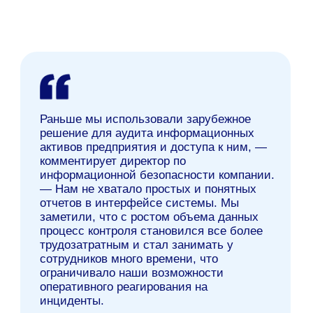
В современных реалиях, где информация
является одним из главных активов и
ценностей компании, управление
безопасностью данных должно совершаться на
высшем уровне. Доступность и
конфиденциальность данных являются
основными приоритетами производственной
компании, которой требуется обеспечить
бесперебойную работу. Компания не может
себе позволить длительных простоев систем
из-за внешних угроз или потери важной
информации, поэтому ее сотрудники принялись
искать более современное решение для защиты
корпоративных данных.
Решение MAKVES
Чтобы организовать эффективный процесс
аудита и управления информационными
активами компания развернула пилотный