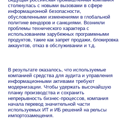
начала перевод значительной части
используемых ИТ и ИБ решений на рельсы
импортозамещения.
Раньше мы использовали зарубежное
решение для аудита информационных
активов предприятия и доступа к ним, —
комментирует директор по
информационной безопасности компании.
— Нам не хватало простых и понятных
отчетов в интерфейсе системы. Мы
заметили, что с ростом объема данных
процесс контроля становился все более
трудозатратным и стал занимать у
сотрудников много времени, что
ограничивало наши возможности
оперативного реагирования на
инциденты.