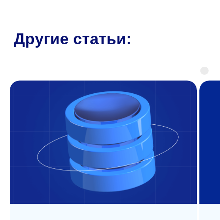
Аудит корпоративной
почты
Защита конфиденциальной
информации и доступность
почтовых сервисов
Техническая
поддержка
Продукты
Политика обработки
Makves DCAP
персональных данных
Makves IAM
Политика
Makves IRP
конфиденциальности
Makves
Общество с ограниченной
О компании
ответственностью «Маквес