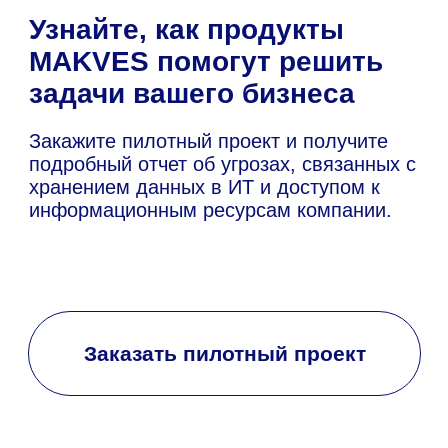
решениях Makves
DCAP
Первая российская система класса
Data-Centric Audit and Protection для
защиты неструктурированных
данных
Файловый аудит
Классификация данных.
Обеспечение целостности,
доступности и защиты
корпоративной информации
Аудит доменных служб
Контроль событий в Active Directory,
ALD Pro, Group Policy, Open LDAP,
Apache Directory Server