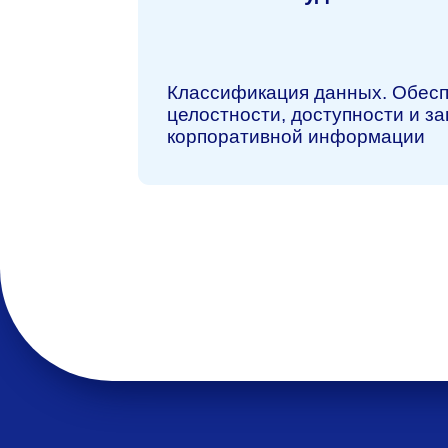
Продукты
Makves D
Makves IA
Makves IR
Makves D
Доменный 
Файловый 
Аудит почт