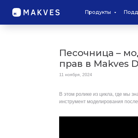
Продукты
Подд
Песочница – м
прав в Makves 
11 ноября, 2024
В этом ролике из цикла, где мы 
инструмент моделирования после