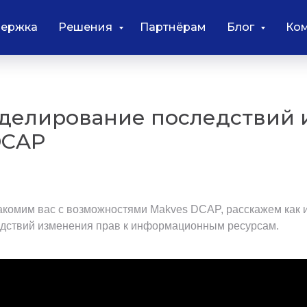
ержка
Решения
Партнёрам
Блог
Ко
оделирование последствий
DCAP
знакомим вас с возможностями Makves DCAP, расскажем как
дствий изменения прав к информационным ресурсам.