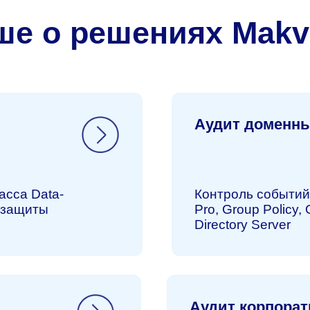
ata-
Контроль событий в Active Dir
ты
Pro, Group Policy, Open LDAP,
Directory Server
Аудит корпоративной
почты
ие
Защита конфиденциальной ин
доступность почтовых сервисо