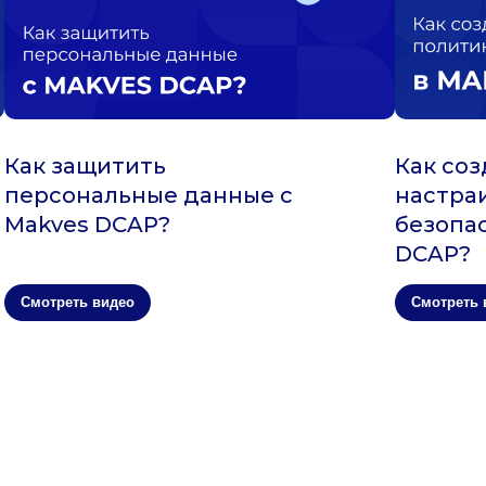
Как защитить
Как соз
персональные данные с
настра
Makves DCAP?
безопа
DCAP?
Смотреть видео
Смотреть 
 о решениях Makves
Аудит доменных служб