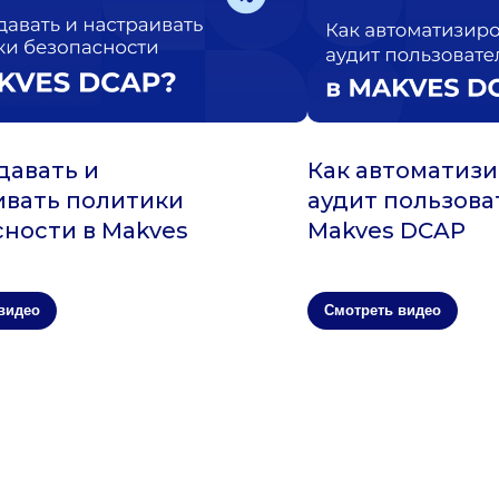
давать и
Как автоматиз
ивать политики
аудит пользова
сности в Makves
Makves DCAP
видео
Смотреть видео