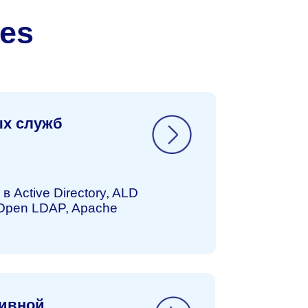
ectory, ALD
 Apache
формации и
в