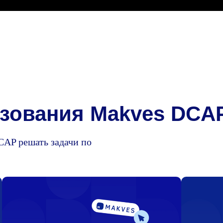
ьзования Makves DCA
CAP решать задачи по