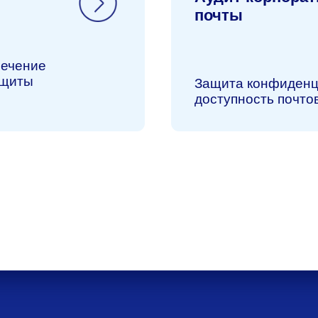
Makves
Общество с ограниченной о
«Маквес групп», ИНН 971708
CAP
О компании
деятельности ОКВЭД: 62.01 
компьютерного программног
M
Блог
IT-деятельности
P
Новости
И
нструменты используемые
Контакты
Сотрудничество
Политика конфиденциально
CAP
Политика обработки персон
аудит
аудит
Техническая поддержка
ы
(c) Makves 2026