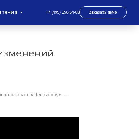
мпания
+7 (495) 150-54-06
Заказать демо
 изменений
 использовать «Песочницу» —