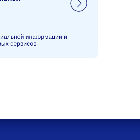
тветственностью
2927, Основной вид
- Разработка
о обеспечения.
Виды
в разработке ПО
сти
альных данных